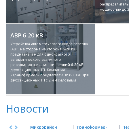
распределител
мощностью до 3
силового выклю
АВР 6-20 кВ
АВР 6-20 кВ
(Подробнее)
Устройства автоматического ввода резерва
(АВР) на стороне на стороне 6-20 кВ.
предназначен для однократного
Отправить заявку
Задать вопрос
автоматического взаимного
резервирования питания секций 6-20 кВ
двухсекционных ТП. Компания
«Трансформер» предлагает АВР 6-20 кВ для
двухсекционных ТП с 2 и 4 силовыми
трансформаторами.
Новости
Микрорайон
Трансформер-
Пе