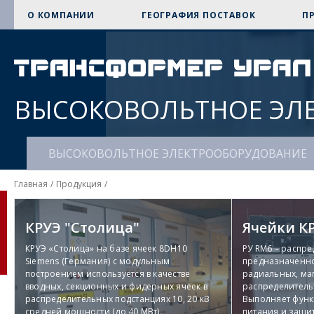
О КОМПАНИИ
ГЕОГРАФИЯ ПОСТАВОК
П
ВЫСОКОВОЛЬТНОЕ ЭЛ
ВЫСОКОВОЛЬТНОЕ ЭЛЕКТРООБОРУДОВАНИЕ
Главная
/
Продукция
/
КРУЭ "Столица"
КРУЭ "Столица"
Ячейки К
Ячейки К
(Подробнее)
КРУЭ «Столица» на базе ячеек 8DH10
РУ RM6 – распре
Siemens (Германия) с модульным
предназначенно
построением используется в качестве
радиальных, ма
Отправить заявку
Отправить за
Задать вопрос
вводных, секционных и фидерных ячеек в
распределительны
распределительных подстанциях 10, 20 кВ
Выполняет функ
средней мощности (до 40 МВт).
питания и защи