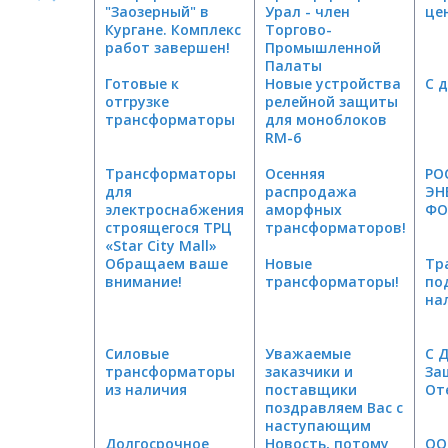
"Заозерный" в
Урал - член
це
Кургане. Комплекс
Торгово-
работ завершен!
Промышленной
Палаты
Готовые к
Челябинской
Новые устройства
С 
отгрузке
области
релейной защиты
трансформаторы
для моноблоков
RM-6
Трансформаторы
Осенняя
РО
для
распродажа
ЭН
электроснабжения
аморфных
ФО
строящегося ТРЦ
трансформаторов!
«Star City Mall»
Обращаем ваше
Новые
Тр
внимание!
трансформаторы!
по
на
Силовые
Уважаемые
С 
трансформаторы
заказчики и
За
из наличия
поставщики
От
поздравляем Вас с
наступающим
Долгосрочное
Новым Годом!
Новость, потому
ОО