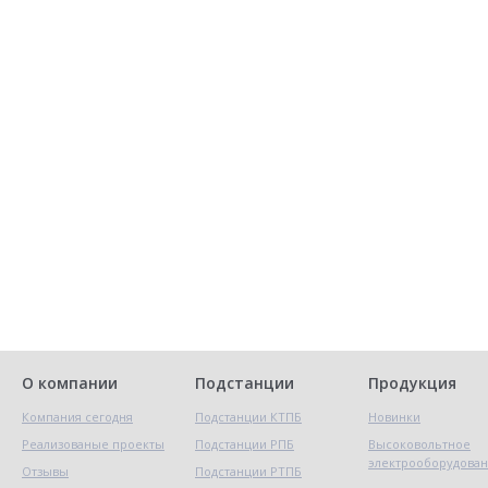
О компании
Подстанции
Продукция
Компания сегодня
Подстанции КТПБ
Новинки
Реализованые проекты
Подстанции РПБ
Высоковольтное
электрооборудова
Отзывы
Подстанции РТПБ