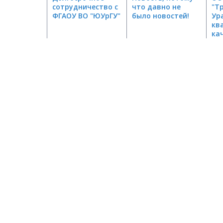
сотрудничество с
что давно не
"Т
ФГАОУ ВО "ЮУрГУ"
было новостей!
Ур
кв
ка
по
"Н