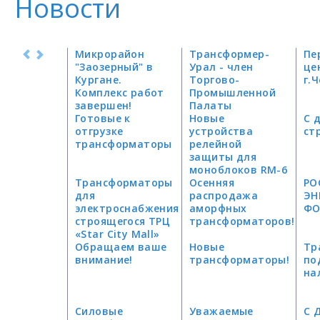
Новости
Микрорайон
Трансформер-
Пе
"Заозерный" в
Урал - член
це
Кургане.
Торгово-
г.
Комплекс работ
Промышленной
завершен!
Палаты
Готовые к
Челябинской
Новые
С 
отгрузке
области
устройства
ст
трансформаторы
релейной
защиты для
моноблоков RM-6
Трансформаторы
Осенняя
РО
для
распродажа
ЭН
электроснабжения
аморфных
ФО
строящегося ТРЦ
трансформаторов!
«Star City Mall»
Обращаем ваше
Новые
Тр
внимание!
трансформаторы!
по
на
Силовые
Уважаемые
С 