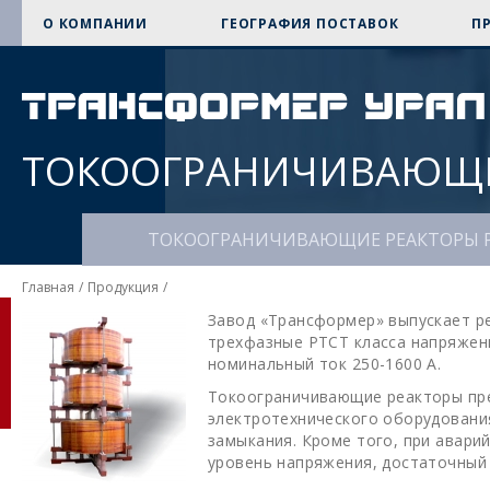
О КОМПАНИИ
ГЕОГРАФИЯ ПОСТАВОК
П
ТОКООГРАНИЧИВАЮЩИ
ТОКООГРАНИЧИВАЮЩИЕ РЕАКТОРЫ 
Главная
/
Продукция
/
Завод «Трансформер» выпускает р
трехфазные РТСТ класса напряжени
номинальный ток 250-1600 А.
Токоограничивающие реакторы пр
электротехнического оборудовани
замыкания. Кроме того, при авар
уровень напряжения, достаточный