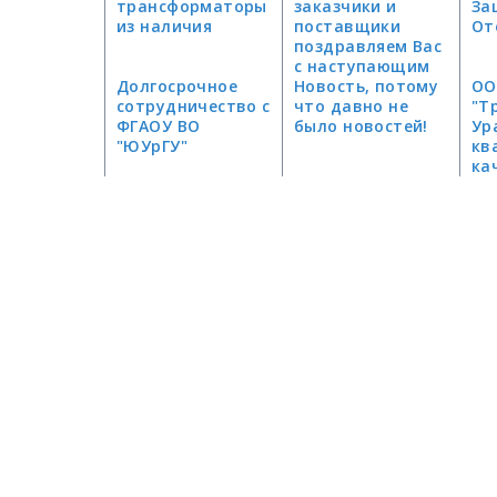
трансформаторы
заказчики и
За
из наличия
поставщики
От
поздравляем Вас
с наступающим
Долгосрочное
Новым Годом!
Новость, потому
ОО
сотрудничество с
что давно не
"Т
ФГАОУ ВО
было новостей!
Ур
"ЮУрГУ"
кв
ка
по
"Н