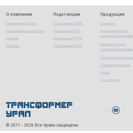
О компании
Подстанции
Продукция
Компания сегодня
Подстанции КТПБ
Новинки
Реализованые проекты
Подстанции РПБ
Высоковольтное
электрооборудова
Отзывы
Подстанции РТПБ
Низковольтное
Награды
Подстанции КТПН
электрооборудова
Каталоги продукци
Готовые решения
Склад
Где купить?
© 2011 - 2026 Все права защищены