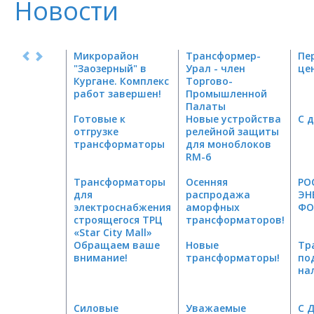
Новости
Микрорайон
Трансформер-
Пе
"Заозерный" в
Урал - член
це
Кургане. Комплекс
Торгово-
работ завершен!
Промышленной
Палаты
Готовые к
Челябинской
Новые устройства
С 
отгрузке
области
релейной защиты
трансформаторы
для моноблоков
RM-6
Трансформаторы
Осенняя
РО
для
распродажа
ЭН
электроснабжения
аморфных
ФО
строящегося ТРЦ
трансформаторов!
«Star City Mall»
Обращаем ваше
Новые
Тр
внимание!
трансформаторы!
по
на
Силовые
Уважаемые
С 