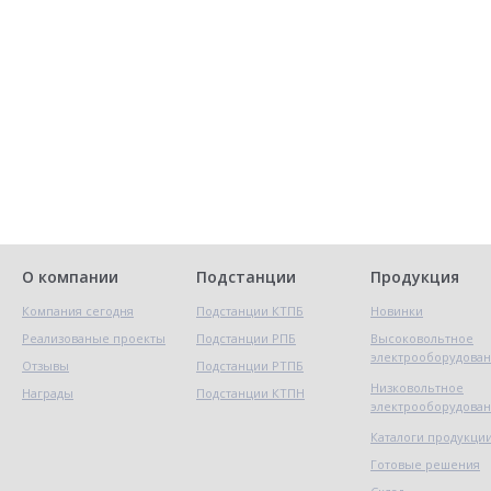
О компании
Подстанции
Продукция
Компания сегодня
Подстанции КТПБ
Новинки
Реализованые проекты
Подстанции РПБ
Высоковольтное
электрооборудова
Отзывы
Подстанции РТПБ
Низковольтное
Награды
Подстанции КТПН
электрооборудова
Каталоги продукци
Готовые решения