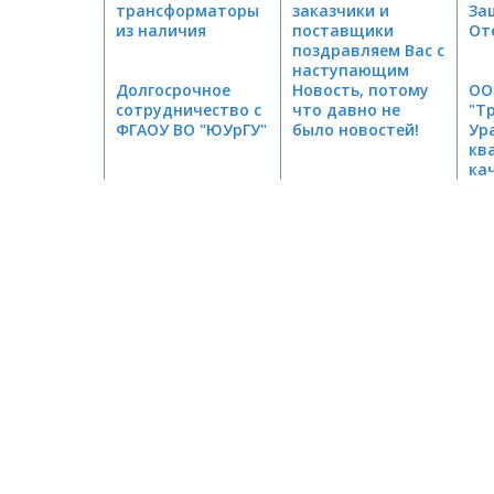
трансформаторы
заказчики и
За
из наличия
поставщики
От
поздравляем Вас с
наступающим
Долгосрочное
Новым Годом!
Новость, потому
ОО
сотрудничество с
что давно не
"Т
ФГАОУ ВО "ЮУрГУ"
было новостей!
Ур
кв
ка
по
"Н