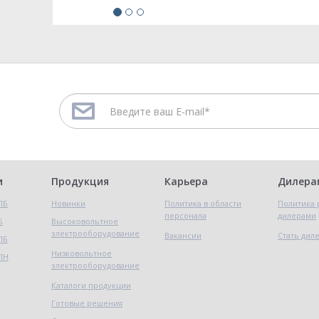
и
Продукция
Карьера
Дилера
ПБ
Новинки
Политика в области
Политика 
персонала
дилерами
Б
Высоковольтное
электрооборудование
Вакансии
Стать дил
ПБ
Низковольтное
ПН
электрооборудование
Каталоги продукции
Готовые решения